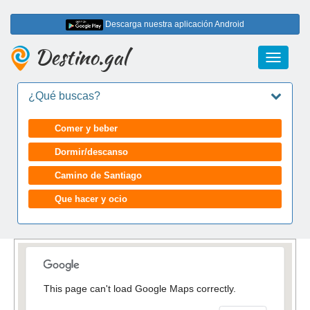
Descarga nuestra aplicación Android
Destino.gal
Toggle
navigati
¿Qué buscas?
Comer y beber
Dormir/descanso
Camino de Santiago
Que hacer y ocio
This page can't load Google Maps correctly.