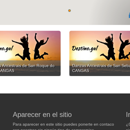
 Ancestrais de San Roque do
Danzas Ancestrais de San Seba
 CANGAS
CANGAS
Aparecer en el sitio
I
Para aparecer en este sitio puedes ponerte en contaco
¿Q