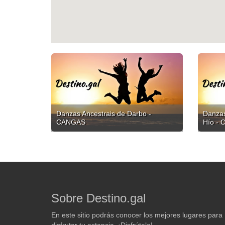
Danzas Ancestrais de Darbo -
Danzas
CANGAS
Hío -
Sobre Destino.gal
En este sitio podrás conocer los mejores lugares para