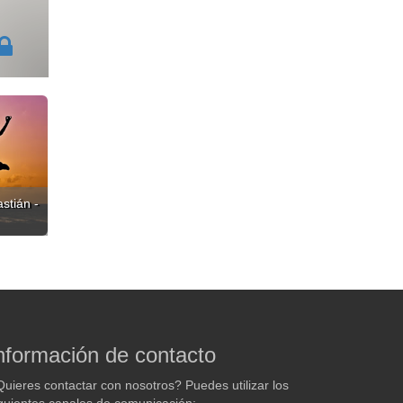
stián -
nformación de contacto
uieres contactar con nosotros? Puedes utilizar los