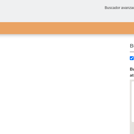
Buscador avanza
B
B
a